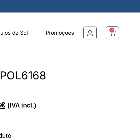
0
ulos de Sol
Promoções
d POL6168
8
€
(IVA incl.)
duto