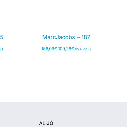
15
MarcJacobs – 187
156,09
€
109,26
€
.)
(IVA incl.)
ALIJÓ