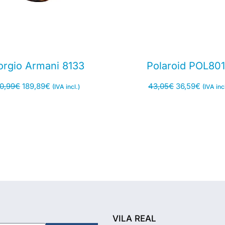
orgio Armani 8133
Polaroid POL80
0,99
€
189,89
€
43,05
€
36,59
€
(IVA incl.)
(IVA incl
VILA REAL