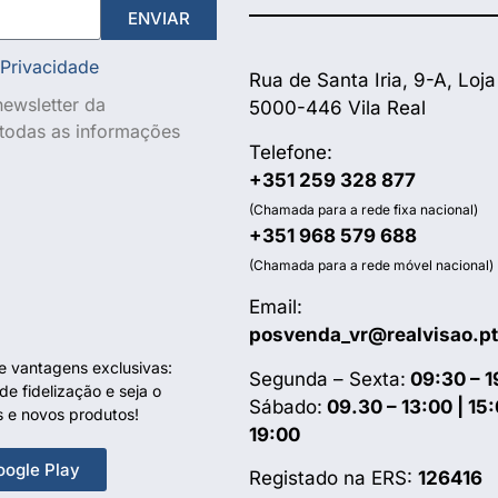
ENVIAR
 Privacidade
Rua de Santa Iria, 9-A, Loja
ewsletter da
5000-446 Vila Real
e todas as informações
Telefone:
+351 259 328 877
(Chamada para a rede fixa nacional)
+351 968 579 688
(Chamada para a rede móvel nacional)
Email:
posvenda_vr@realvisao.pt
te vantagens exclusivas:
Segunda – Sexta:
09:30 – 1
e fidelização e seja o
Sábado:
09.30 – 13:00 | 15:
s e novos produtos!
19:00
oogle Play
Registado na ERS:
126416