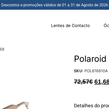
Descontos e promoções válidos de 01 a 31 de Agosto de 2026
Lentes de Contacto
Óc
168
Polaroi
SKU:
POL616810A
72,57
€
61,6
Detalhes do pro