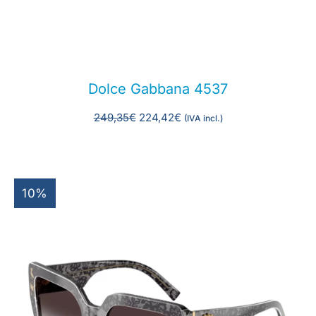
Dolce Gabbana 4537
249,35
€
224,42
€
(IVA incl.)
10%