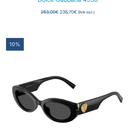
263,00
€
236,70
€
(IVA incl.)
10%