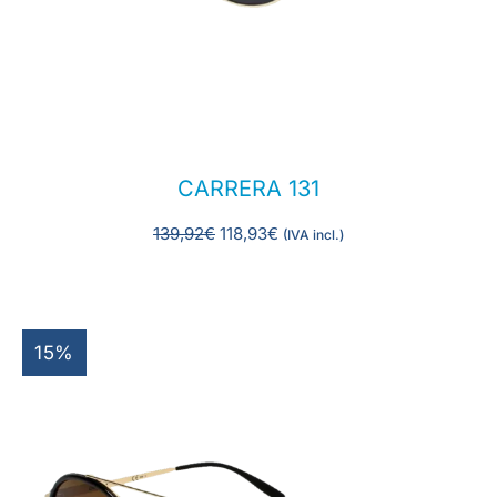
CARRERA 131
139,92
€
118,93
€
(IVA incl.)
15%