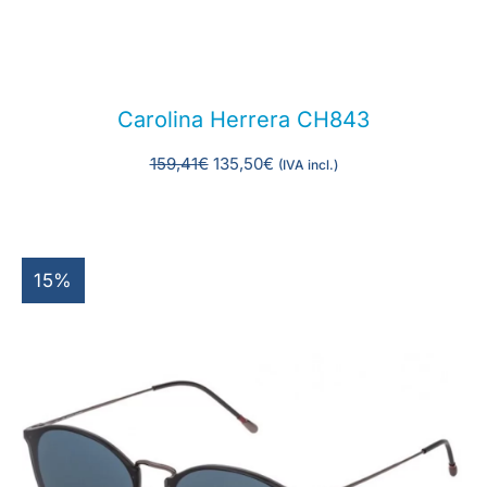
Carolina Herrera CH843
159,41
€
135,50
€
(IVA incl.)
15%