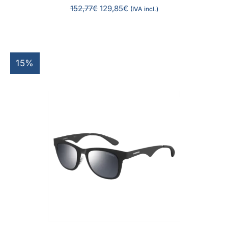
152,77
€
129,85
€
(IVA incl.)
15%