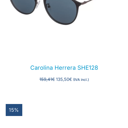
Carolina Herrera SHE128
159,41
€
135,50
€
(IVA incl.)
15%