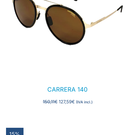
CARRERA 140
150,11
€
127,59
€
(IVA incl.)
15%