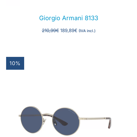
Giorgio Armani 8133
210,99
€
189,89
€
(IVA incl.)
10%