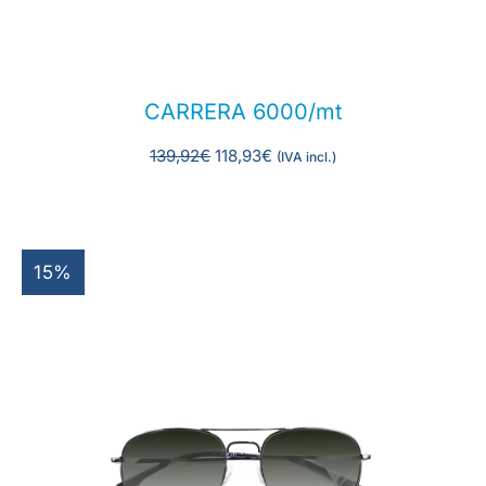
CARRERA 6000/mt
139,92
€
118,93
€
(IVA incl.)
15%