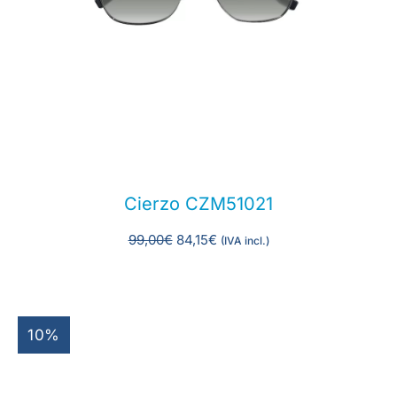
Cierzo CZM51021
99,00
€
84,15
€
(IVA incl.)
10%