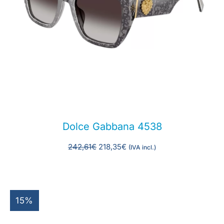
Dolce Gabbana 4538
242,61
€
218,35
€
(IVA incl.)
15%