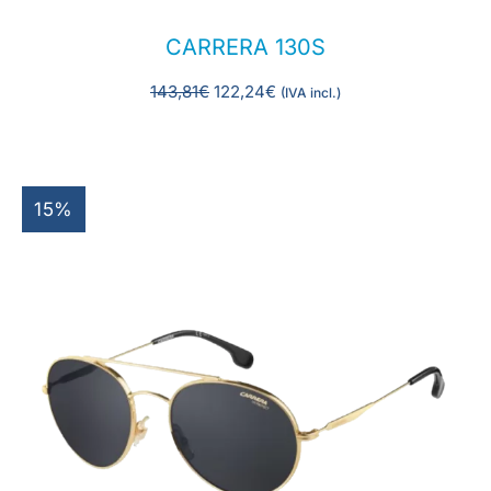
CARRERA 130S
143,81
€
122,24
€
(IVA incl.)
15%