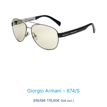
Giorgio Armani – 674/S
210,12
€
178,60
€
(IVA incl.)