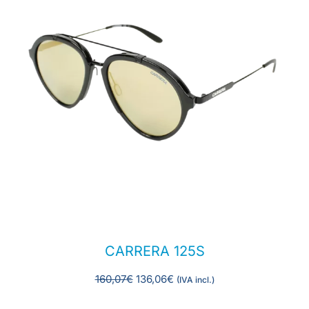
CARRERA 125S
160,07
€
136,06
€
(IVA incl.)