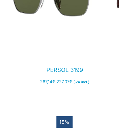
PERSOL 3199
267,14
€
227,07
€
(IVA incl.)
15%