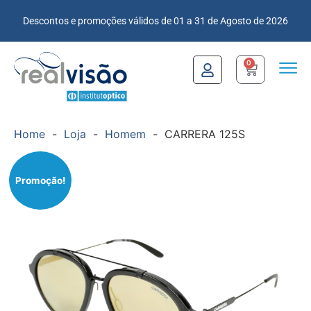
Descontos e promoções válidos de 01 a 31 de Agosto de 2026
0
Home
-
Loja
-
Homem
-
CARRERA 125S
Promoção!