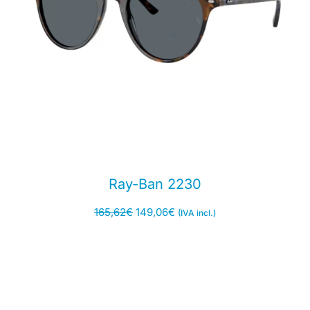
Ray-Ban 2230
165,62
€
149,06
€
(IVA incl.)