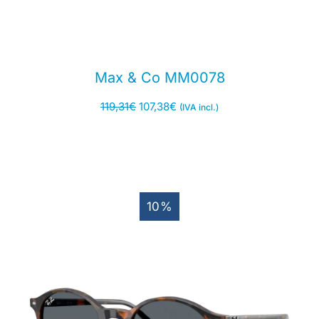
Max & Co MM0078
119,31
€
107,38
€
(IVA incl.)
10%