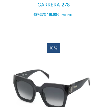
CARRERA 278
137,27
€
116,68
€
(IVA incl.)
10%