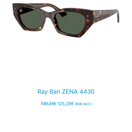
Ray Ban ZENA 4430
139,21
€
125,28
€
(IVA incl.)