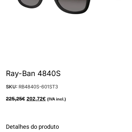
Ray-Ban 4840S
SKU:
RB4840S-601ST3
225,25
€
202,72
€
(IVA incl.)
Detalhes do produto