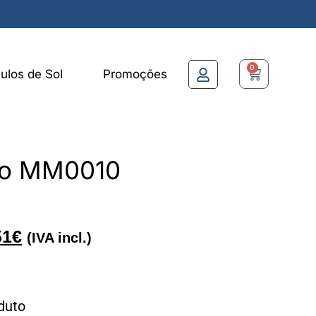
0
ulos de Sol
Promoções
Co MM0010
51
€
(IVA incl.)
duto