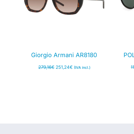
Giorgio Armani AR8180
POL
279,16
€
251,24
€
1
(IVA incl.)