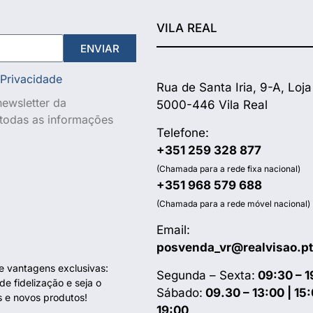
VILA REAL
ENVIAR
 Privacidade
Rua de Santa Iria, 9-A, Loja
ewsletter da
5000-446 Vila Real
e todas as informações
Telefone:
+351 259 328 877
(Chamada para a rede fixa nacional)
+351 968 579 688
(Chamada para a rede móvel nacional)
Email:
posvenda_vr@realvisao.pt
te vantagens exclusivas:
Segunda – Sexta:
09:30 – 1
e fidelização e seja o
Sábado:
09.30 – 13:00 | 15:
s e novos produtos!
19:00