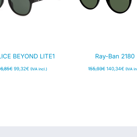
ICE BEYOND LITE1
Ray-Ban 2180
16,85
€
99,32
€
155,93
€
140,34
€
(IVA incl.)
(IVA in