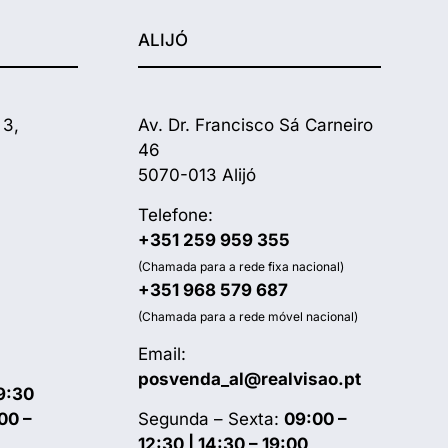
ALIJÓ
 3,
Av. Dr. Francisco Sá Carneiro
46
5070-013 Alijó
Telefone:
+351 259 959 355
(Chamada para a rede fixa nacional)
+351 968 579 687
(Chamada para a rede móvel nacional)
Email:
posvenda_al@realvisao.pt
9:30
00 –
Segunda – Sexta:
09:00 –
12:30 | 14:30 – 19:00