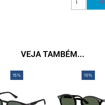
AD
VEJA TAMBÉM...
15%
10%