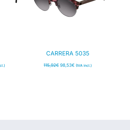
CARRERA 5035
115,92
€
98,53
€
cl.)
(IVA incl.)