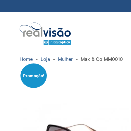
Home
-
Loja
-
Mulher
-
Max & Co MM0010
Promoção!