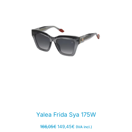
Yalea Frida Sya 175W
166,05
€
149,45
€
(IVA incl.)