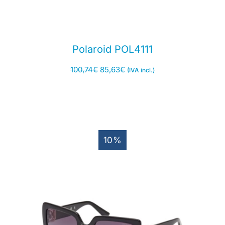
Polaroid POL4111
100,74
€
85,63
€
(IVA incl.)
10%