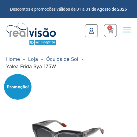
Descontos e promoções válidos de 01 a 31 de Agosto de 2026
0
Home
-
Loja
-
Óculos de Sol
-
Yalea Frida Sya 175W
Promoção!