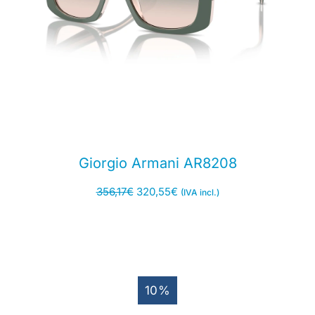
Giorgio Armani AR8208
356,17
€
320,55
€
(IVA incl.)
10%