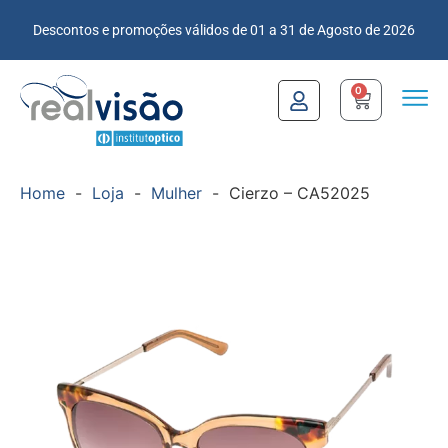
Descontos e promoções válidos de 01 a 31 de Agosto de 2026
0
Home
-
Loja
-
Mulher
-
Cierzo – CA52025