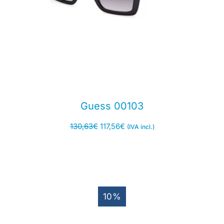
Guess 00103
130,63
€
117,56
€
(IVA incl.)
10%