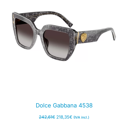
Dolce Gabbana 4538
242,61
€
218,35
€
(IVA incl.)