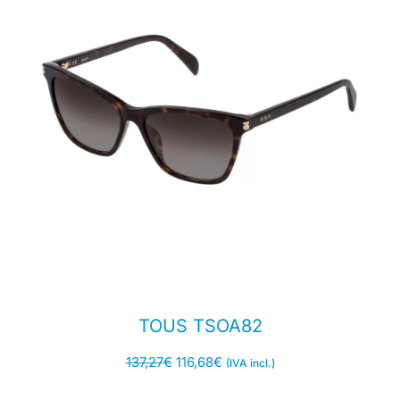
TOUS TSOA82
137,27
€
116,68
€
(IVA incl.)