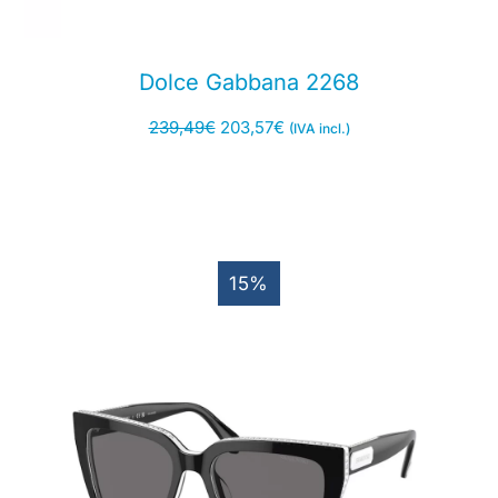
Dolce Gabbana 2268
239,49
€
203,57
€
(IVA incl.)
15%