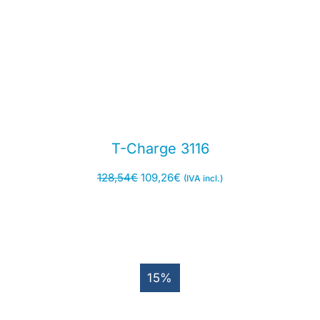
T-Charge 3116
128,54
€
109,26
€
(IVA incl.)
15%