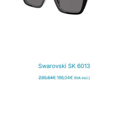
Swarovski SK 6013
230,64
€
196,04
€
(IVA incl.)