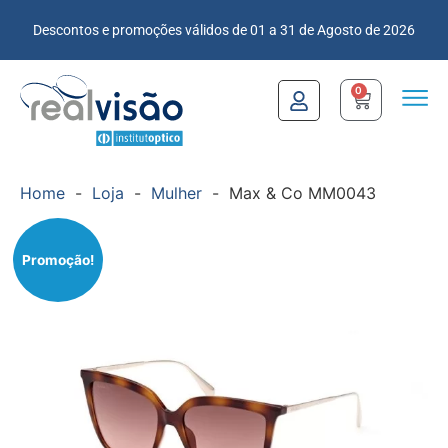
Descontos e promoções válidos de 01 a 31 de Agosto de 2026
0
Home
-
Loja
-
Mulher
-
Max & Co MM0043
Promoção!