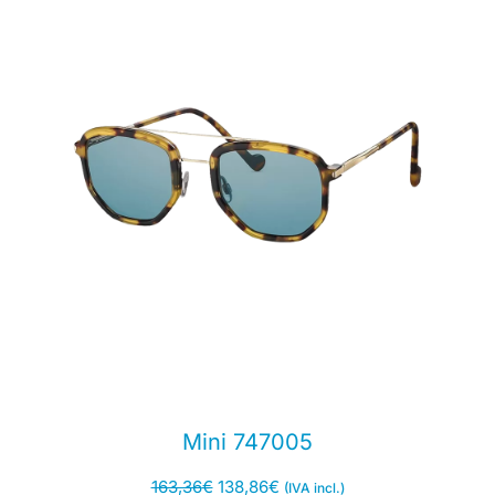
Mini 747005
163,36
€
138,86
€
(IVA incl.)