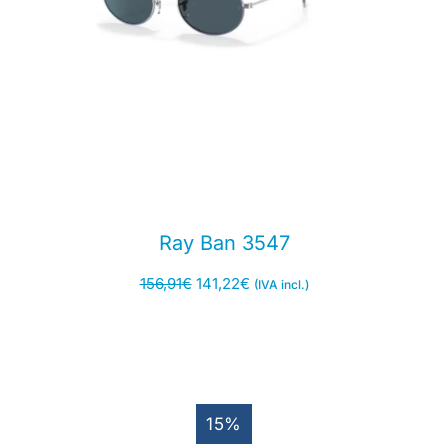
Ray Ban 3547
156,91
€
141,22
€
(IVA incl.)
15%