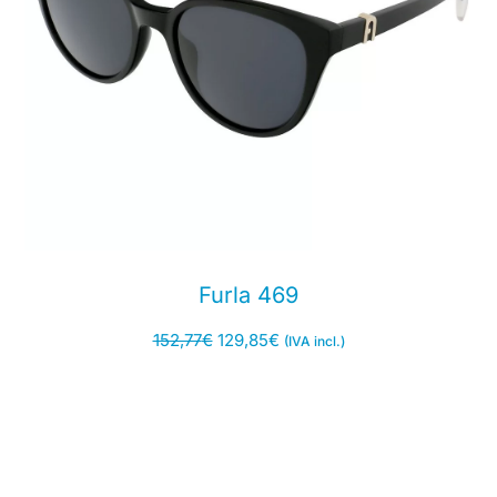
Furla 469
152,77
€
129,85
€
(IVA incl.)