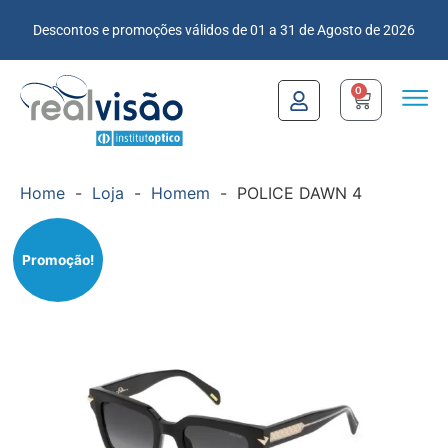
Descontos e promoções válidos de 01 a 31 de Agosto de 2026
0
Home
-
Loja
-
Homem
-
POLICE DAWN 4
Promoção!