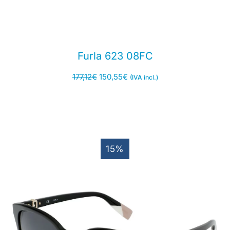
Furla 623 08FC
177,12
€
150,55
€
(IVA incl.)
15%