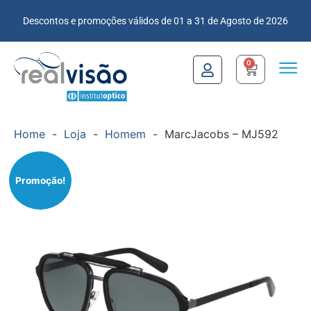
Descontos e promoções válidos de 01 a 31 de Agosto de 2026
0
Home
-
Loja
-
Homem
-
MarcJacobs – MJ592
Promoção!