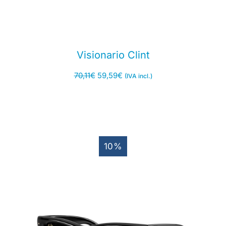
Visionario Clint
70,11
€
59,59
€
(IVA incl.)
10%