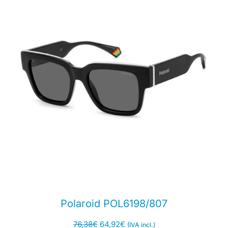
Polaroid POL6198/807
76,38
€
64,92
€
(IVA incl.)