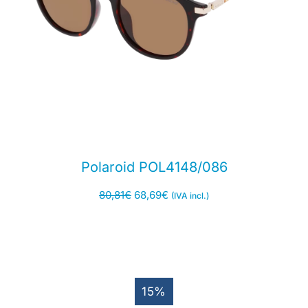
Polaroid POL4148/086
80,81
€
68,69
€
(IVA incl.)
15%