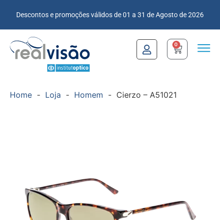
Descontos e promoções válidos de 01 a 31 de Agosto de 2026
0
Home
-
Loja
-
Homem
-
Cierzo – A51021