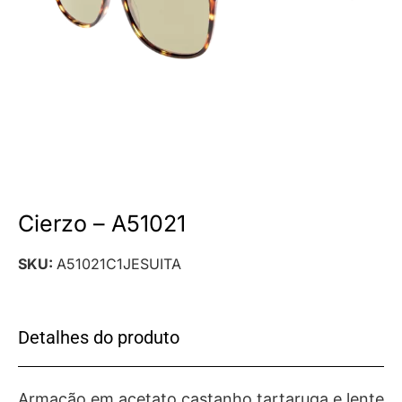
Cierzo – A51021
SKU:
A51021C1JESUITA
Detalhes do produto
Armação em acetato castanho tartaruga e lente