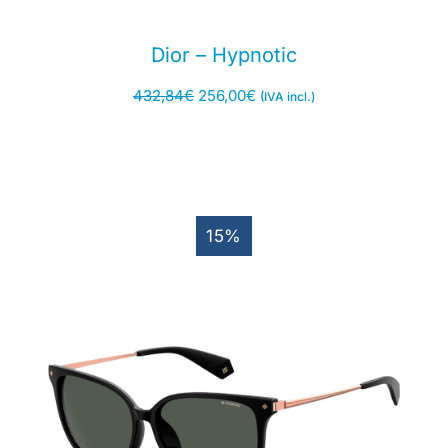
Dior – Hypnotic
432,84
€
256,00
€
(IVA incl.)
15%