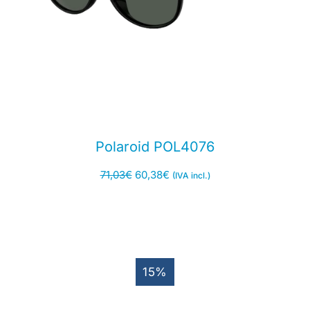
Polaroid POL4076
71,03
€
60,38
€
(IVA incl.)
15%