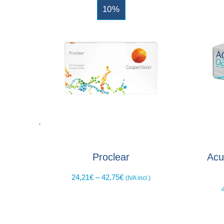
10%
Proclear
Acu
24,21
€
–
42,75
€
(IVA incl.)