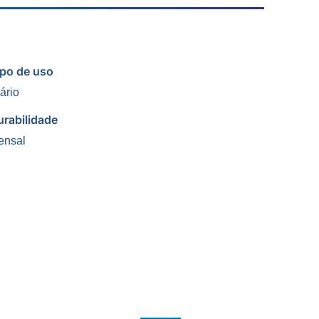
ipo de uso
ário
urabilidade
ensal