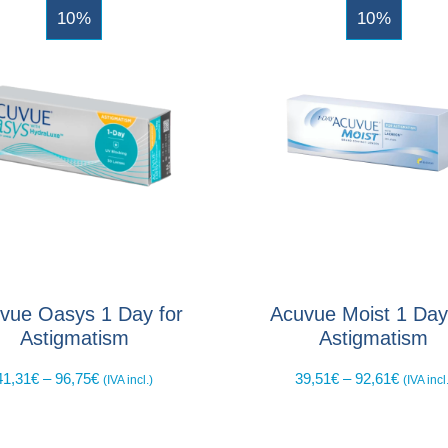
10%
10%
vue Oasys 1 Day for
Acuvue Moist 1 Day
Astigmatism
Astigmatism
41,31
€
–
96,75
€
39,51
€
–
92,61
€
(IVA incl.)
(IVA incl