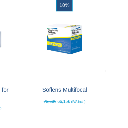
10%
 for
Soflens Multifocal
73,50
€
66,15
€
(IVA incl.)
.)