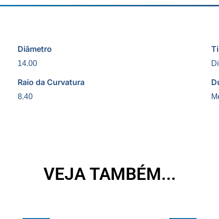
Diâmetro
T
14.00
Di
Raio da Curvatura
D
8.40
M
VEJA TAMBÉM...