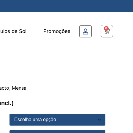
0
ulos de Sol
Promoções
acto
,
Mensal
incl.)