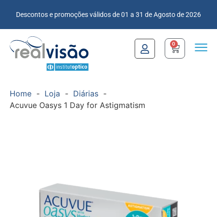
Descontos e promoções válidos de 01 a 31 de Agosto de 2026
0
Home
-
Loja
-
Diárias
-
Acuvue Oasys 1 Day for Astigmatism