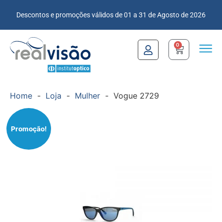
Descontos e promoções válidos de 01 a 31 de Agosto de 2026
0
Home
-
Loja
-
Mulher
-
Vogue 2729
Promoção!