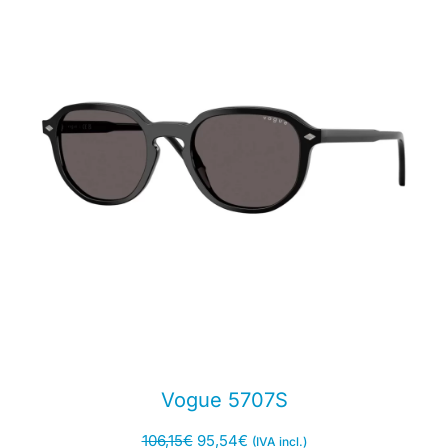
Vogue 5707S
106,15
€
95,54
€
(IVA incl.)