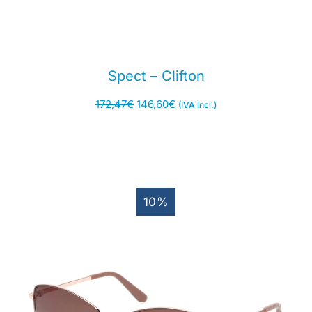
Spect – Clifton
172,47
€
146,60
€
(IVA incl.)
10%