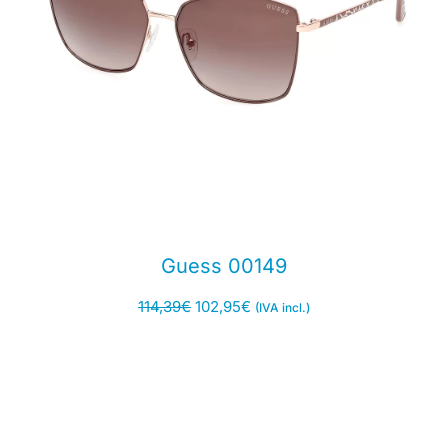
Guess 00149
114,39
€
102,95
€
(IVA incl.)