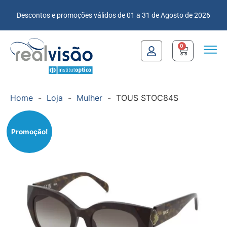
Descontos e promoções válidos de 01 a 31 de Agosto de 2026
0
Home
-
Loja
-
Mulher
-
TOUS STOC84S
Promoção!