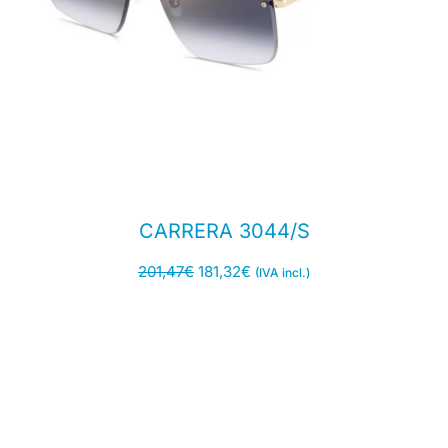
CARRERA 3044/S
201,47
€
181,32
€
(IVA incl.)