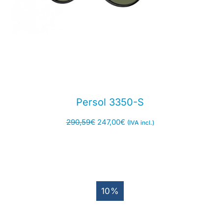
Persol 3350-S
290,59
€
247,00
€
(IVA incl.)
10%