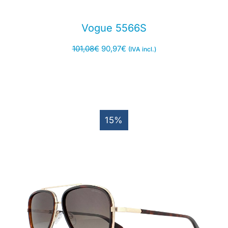
Vogue 5566S
101,08
€
90,97
€
(IVA incl.)
15%