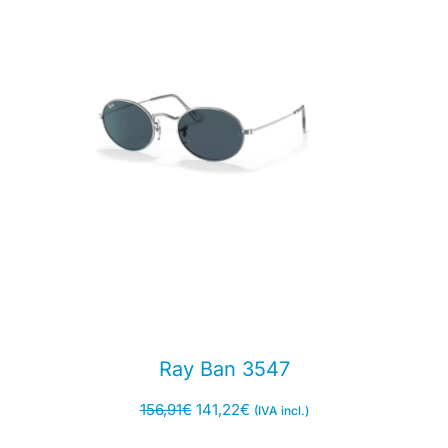
Ray Ban 3547
156,91
€
141,22
€
(IVA incl.)