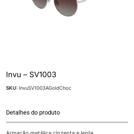
Invu – SV1003
SKU:
InvuSV1003AGoldChoc
Detalhes do produto
Armação metálica cinzenta e lente