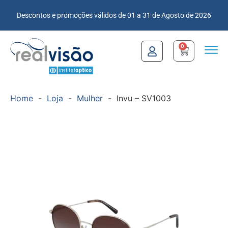
Descontos e promoções válidos de 01 a 31 de Agosto de 2026
0
Home
-
Loja
-
Mulher
-
Invu – SV1003