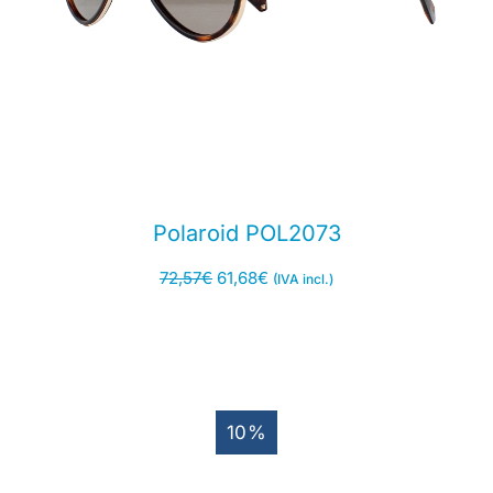
Polaroid POL2073
72,57
€
61,68
€
(IVA incl.)
10%