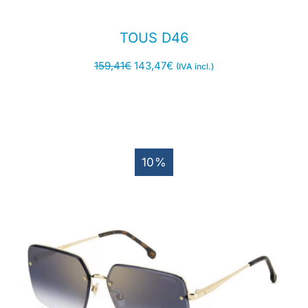
TOUS D46
159,41
€
143,47
€
(IVA incl.)
10%