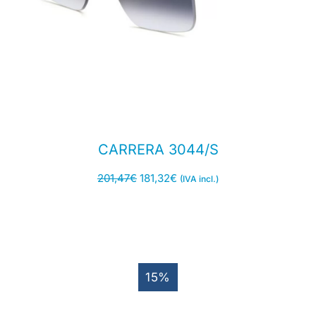
CARRERA 3044/S
201,47
€
181,32
€
(IVA incl.)
15%