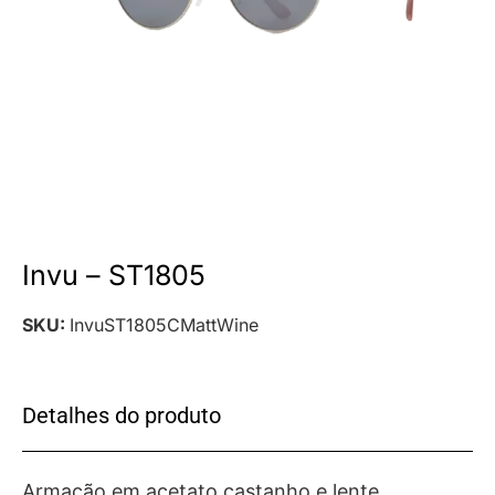
Invu – ST1805
SKU:
InvuST1805CMattWine
Detalhes do produto
Armação em acetato castanho e lente