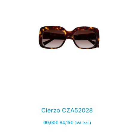
Cierzo CZA52028
99,00
€
84,15
€
(IVA incl.)