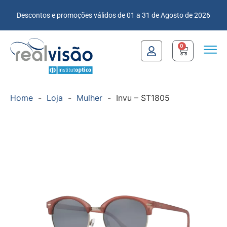
Descontos e promoções válidos de 01 a 31 de Agosto de 2026
0
Home
-
Loja
-
Mulher
-
Invu – ST1805