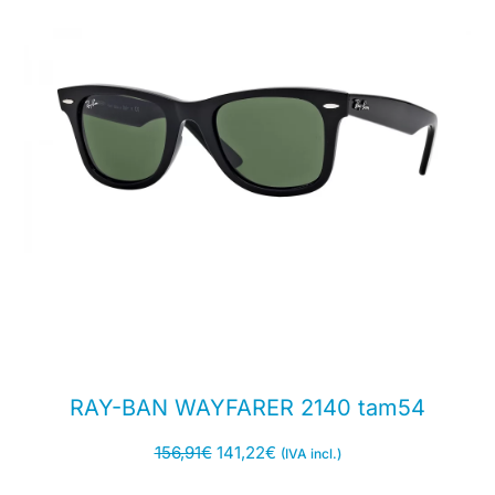
RAY-BAN WAYFARER 2140 tam54
156,91
€
141,22
€
(IVA incl.)