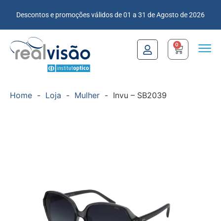
Descontos e promoções válidos de 01 a 31 de Agosto de 2026
0
Home
-
Loja
-
Mulher
-
Invu – SB2039