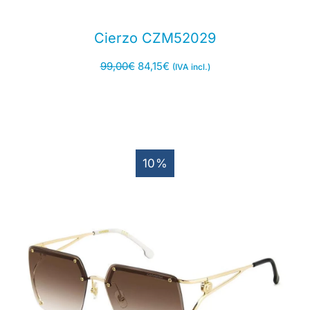
Cierzo CZM52029
99,00
€
84,15
€
(IVA incl.)
10%