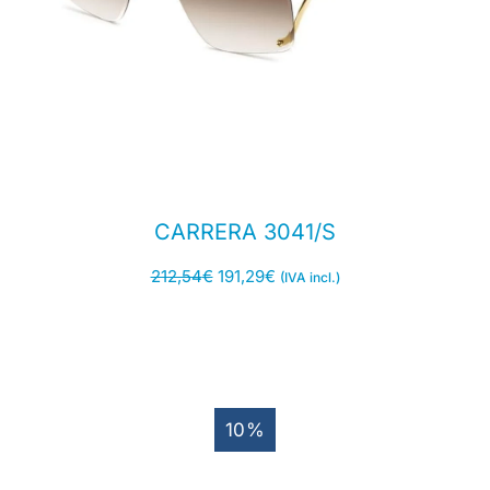
CARRERA 3041/S
212,54
€
191,29
€
(IVA incl.)
10%