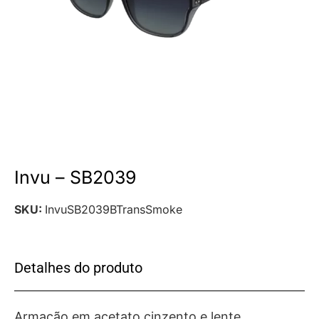
Invu – SB2039
SKU:
InvuSB2039BTransSmoke
Detalhes do produto
Armação em acetato cinzento e lente