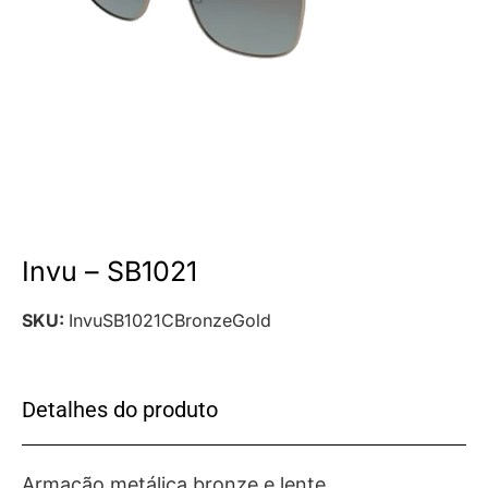
Invu – SB1021
SKU:
InvuSB1021CBronzeGold
Detalhes do produto
Armação metálica bronze e lente