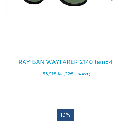
RAY-BAN WAYFARER 2140 tam54
156,91
€
141,22
€
(IVA incl.)
10%