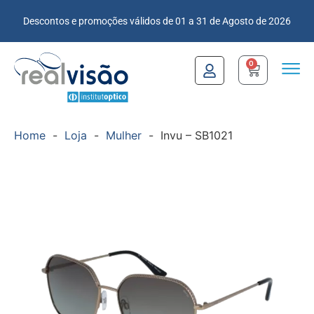
Descontos e promoções válidos de 01 a 31 de Agosto de 2026
0
Home
-
Loja
-
Mulher
-
Invu – SB1021