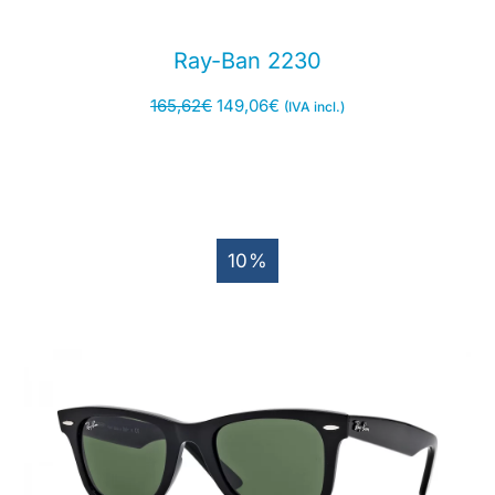
Ray-Ban 2230
165,62
€
149,06
€
(IVA incl.)
10%