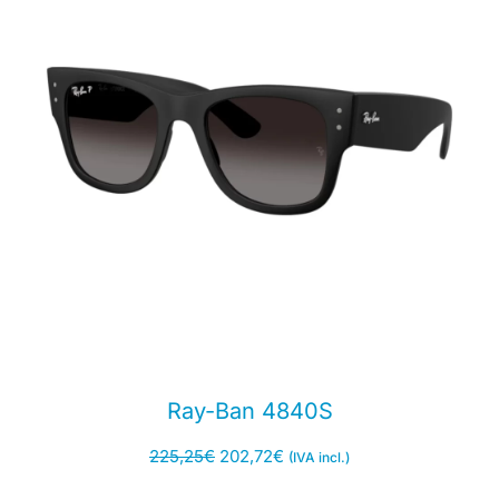
Ray-Ban 4840S
225,25
€
202,72
€
(IVA incl.)