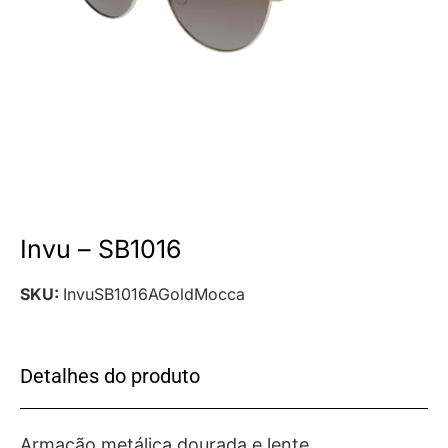
Invu – SB1016
SKU:
InvuSB1016AGoldMocca
Detalhes do produto
Armação metálica dourada e lente