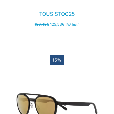
TOUS STOC25
139,48
€
125,53
€
(IVA incl.)
15%