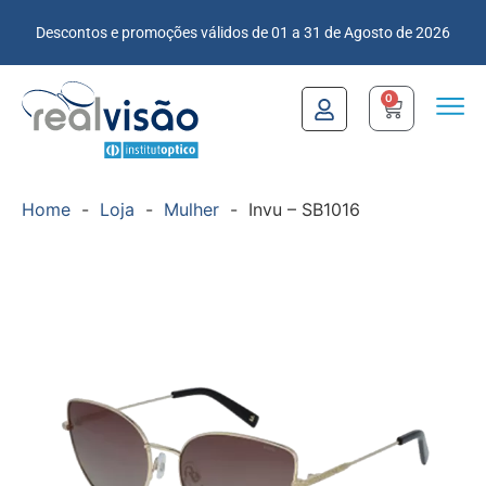
Descontos e promoções válidos de 01 a 31 de Agosto de 2026
0
Home
-
Loja
-
Mulher
-
Invu – SB1016