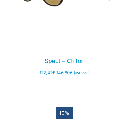
Spect – Clifton
172,47
€
146,60
€
(IVA incl.)
15%