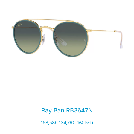
Ray Ban RB3647N
158,58
€
134,79
€
(IVA incl.)