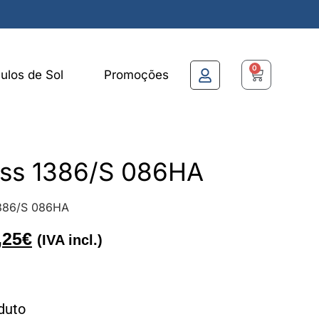
0
ulos de Sol
Promoções
ss 1386/S 086HA
386/S 086HA
,25
€
(IVA incl.)
duto