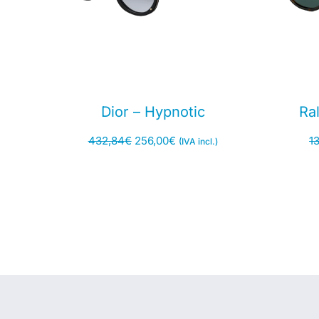
Dior – Hypnotic
Ra
432,84
€
256,00
€
1
(IVA incl.)