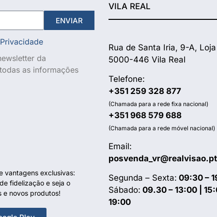
VILA REAL
ENVIAR
 Privacidade
Rua de Santa Iria, 9-A, Loja
ewsletter da
5000-446 Vila Real
e todas as informações
Telefone:
+351 259 328 877
(Chamada para a rede fixa nacional)
+351 968 579 688
(Chamada para a rede móvel nacional)
Email:
posvenda_vr@realvisao.pt
te vantagens exclusivas:
Segunda – Sexta:
09:30 – 1
e fidelização e seja o
Sábado:
09.30 – 13:00 | 15:
s e novos produtos!
19:00