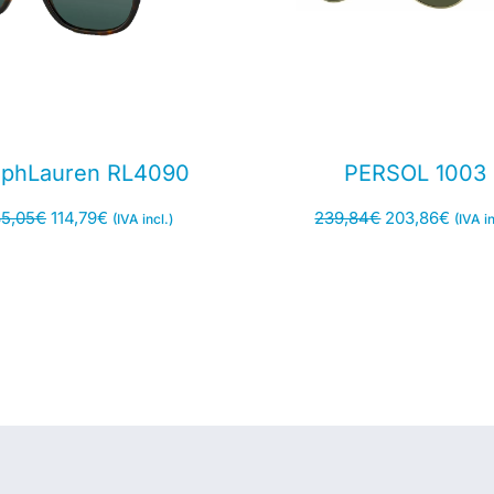
lphLauren RL4090
PERSOL 1003
35,05
€
114,79
€
239,84
€
203,86
€
(IVA incl.)
(IVA in