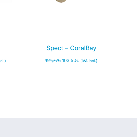
Spect – CoralBay
121,77
€
103,50
€
cl.)
(IVA incl.)