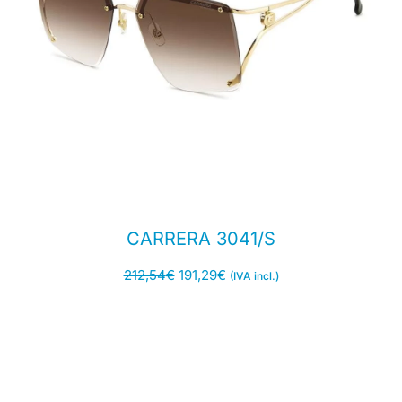
CARRERA 3041/S
212,54
€
191,29
€
(IVA incl.)