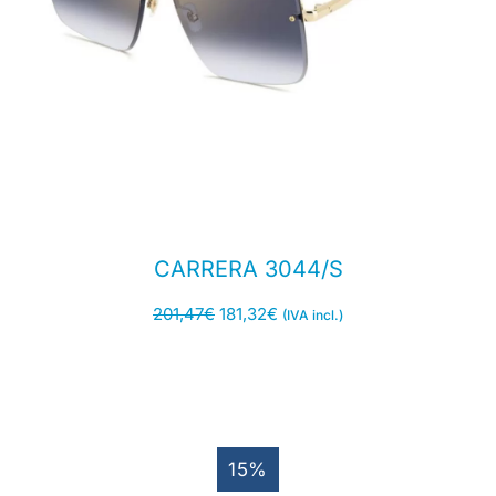
CARRERA 3044/S
201,47
€
181,32
€
(IVA incl.)
15%