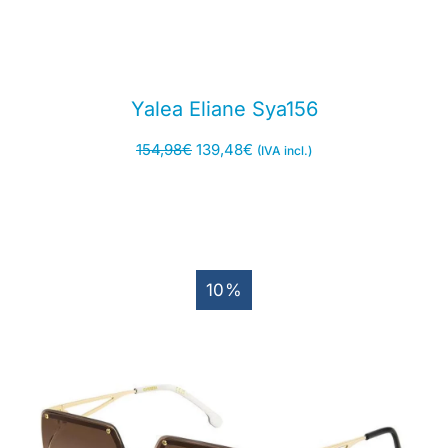
Yalea Eliane Sya156
154,98
€
139,48
€
(IVA incl.)
10%