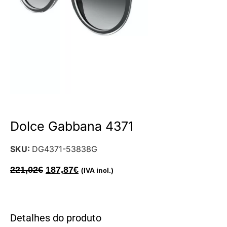
Dolce Gabbana 4371
SKU:
DG4371-53838G
221,02
€
187,87
€
(IVA incl.)
Detalhes do produto