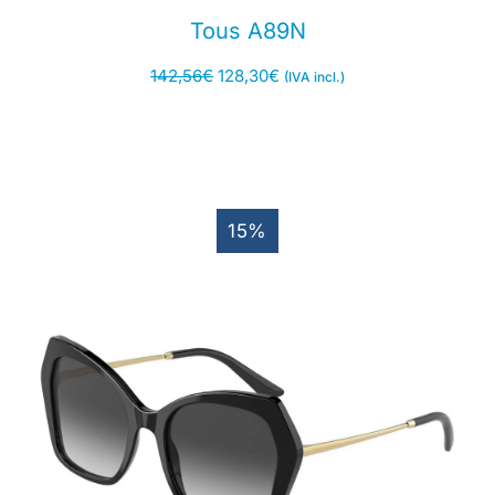
Tous A89N
142,56
€
128,30
€
(IVA incl.)
15%