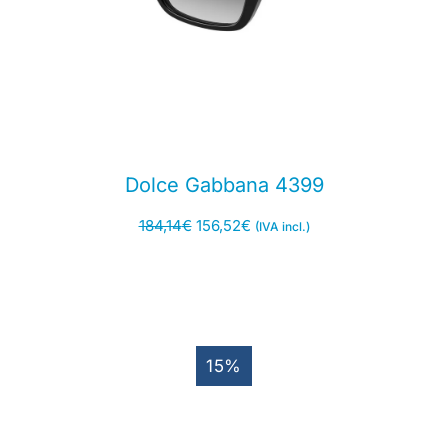
Dolce Gabbana 4399
184,14
€
156,52
€
(IVA incl.)
15%