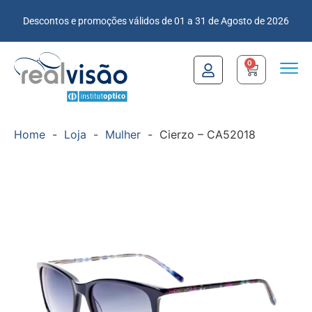
Descontos e promoções válidos de 01 a 31 de Agosto de 2026
0
Home
-
Loja
-
Mulher
-
Cierzo – CA52018