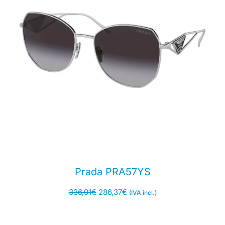
Prada PRA57YS
336,91
€
286,37
€
(IVA incl.)