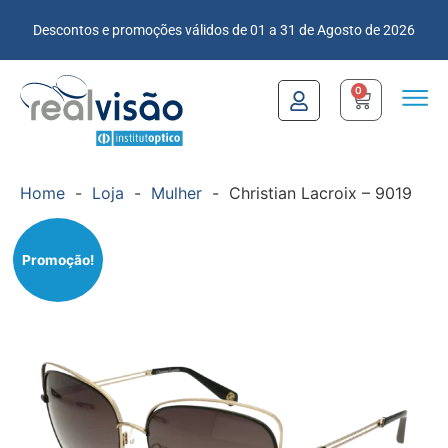
Descontos e promoções válidos de 01 a 31 de Agosto de 2026
0
Home
-
Loja
-
Mulher
-
Christian Lacroix – 9019
Promoção!