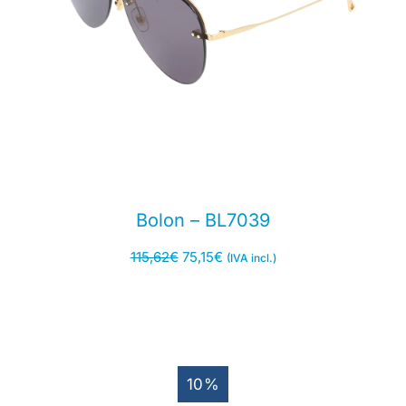
Bolon – BL7039
115,62
€
75,15
€
(IVA incl.)
10%