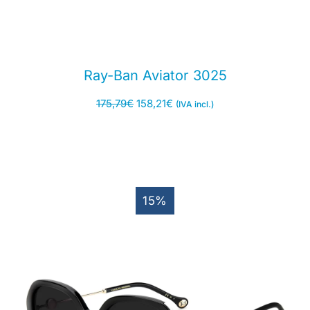
Ray-Ban Aviator 3025
175,79
€
158,21
€
(IVA incl.)
15%