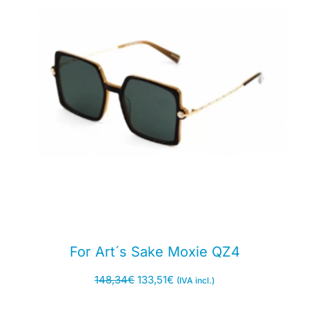
For Art´s Sake Moxie QZ4
148,34
€
133,51
€
(IVA incl.)