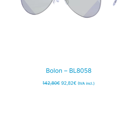
Bolon – BL8058
142,80
€
92,82
€
(IVA incl.)