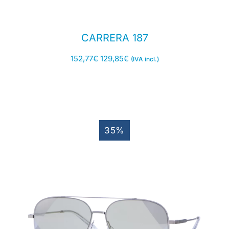
CARRERA 187
152,77
€
129,85
€
(IVA incl.)
35%