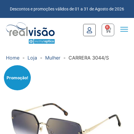
Descontos e promoções válidos de 01 a 31 de Agosto de 2026
0
Home
-
Loja
-
Mulher
-
CARRERA 3044/S
Promoção!