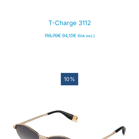
T-Charge 3112
110,70
€
94,10
€
(IVA incl.)
10%