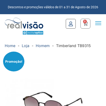
Descontos e promoções válidos de 01 a 31 de Agosto de 2026
0
Home
-
Loja
-
Homem
-
Timberland TB9315
Promoção!