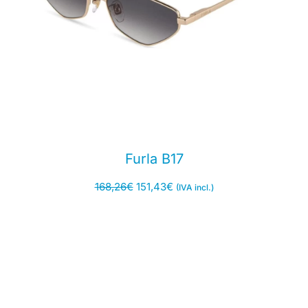
Furla B17
168,26
€
151,43
€
(IVA incl.)