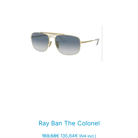
Ray Ban The Colonel
159,58
€
135,64
€
(IVA incl.)