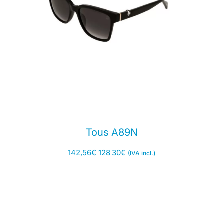
Tous A89N
142,56
€
128,30
€
(IVA incl.)