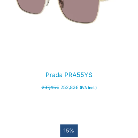
Prada PRA55YS
297,45
€
252,83
€
(IVA incl.)
15%