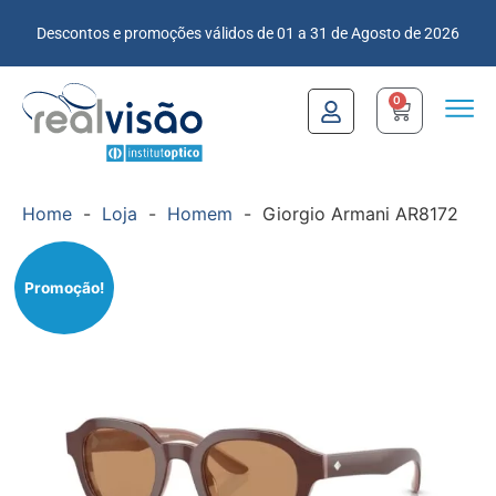
Descontos e promoções válidos de 01 a 31 de Agosto de 2026
0
Home
-
Loja
-
Homem
-
Giorgio Armani AR8172
Promoção!