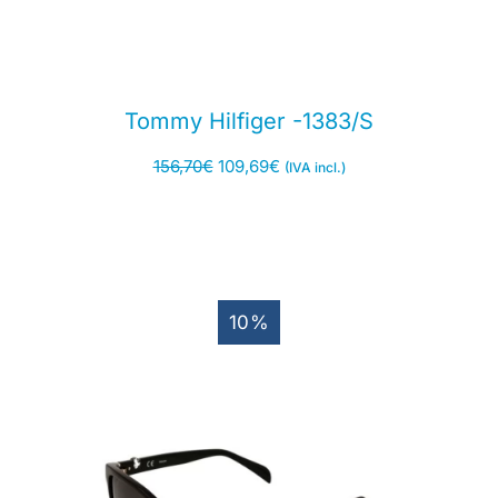
Tommy Hilfiger -1383/S
156,70
€
109,69
€
(IVA incl.)
10%