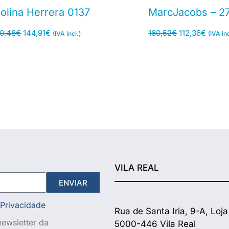
olina Herrera 0137
MarcJacobs – 2
70,48
€
144,91
€
160,52
€
112,36
€
(IVA incl.)
(IVA inc
VILA REAL
ENVIAR
 Privacidade
Rua de Santa Iria, 9-A, Loja
ewsletter da
5000-446 Vila Real