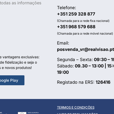
e todas as informações
Telefone:
+351 259 328 877
(Chamada para a rede fixa nacional)
+351 968 579 688
(Chamada para a rede móvel nacional)
Email:
posvenda_vr@realvisao.pt
te vantagens exclusivas:
Segunda – Sexta:
09:30 – 1
e fidelização e seja o
Sábado:
09.30 – 13:00 | 15:
s e novos produtos!
19:00
oogle Play
Registado na ERS:
126416
TERMOS E CONDIÇÕES