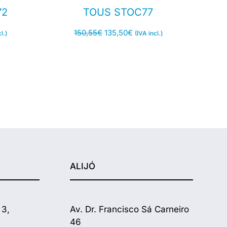
72
TOUS STOC77
150,55
€
135,50
€
l.)
(IVA incl.)
ALIJÓ
 3,
Av. Dr. Francisco Sá Carneiro
46