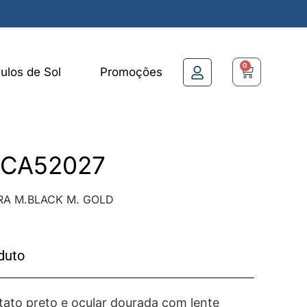
0
ulos de Sol
Promoções
– CA52027
IRA M.BLACK M. GOLD
duto
ato preto e ocular dourada com lente