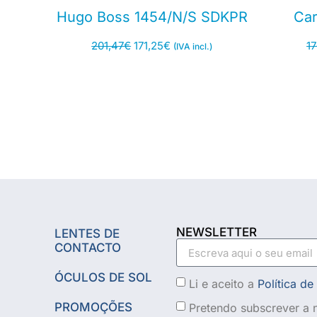
Hugo Boss 1454/N/S SDKPR
Car
201,47
€
171,25
€
1
(IVA incl.)
NEWSLETTER
LENTES DE
CONTACTO
ÓCULOS DE SOL
Li e aceito a
Política de
PROMOÇÕES
Pretendo subscrever a n