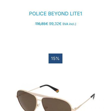
POLICE BEYOND LITE1
116,85
€
99,32
€
(IVA incl.)
15%