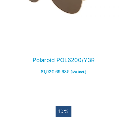
Polaroid POL6200/Y3R
81,92
€
69,63
€
(IVA incl.)
10%