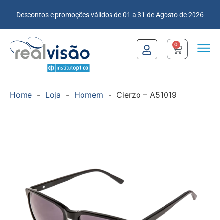
Descontos e promoções válidos de 01 a 31 de Agosto de 2026
0
Home
-
Loja
-
Homem
-
Cierzo – A51019