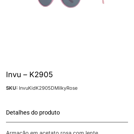
Invu – K2905
SKU:
InvuKidK2905DMilkyRose
Detalhes do produto
Armação em acetato rosa com lente