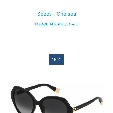
Spect – Chelsea
172,47
€
146,60
€
(IVA incl.)
15%