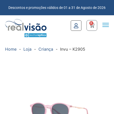
Descontos e promoções válidos de 01 a 31 de Agosto de 2026
0
Home
-
Loja
-
Criança
-
Invu – K2905