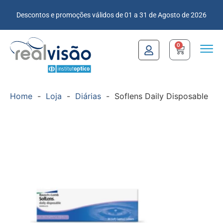
Descontos e promoções válidos de 01 a 31 de Agosto de 2026
0
Home
-
Loja
-
Diárias
-
Soflens Daily Disposable