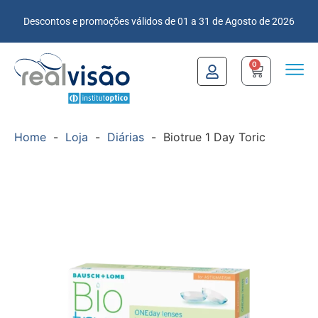
Descontos e promoções válidos de 01 a 31 de Agosto de 2026
0
Home
-
Loja
-
Diárias
-
Biotrue 1 Day Toric