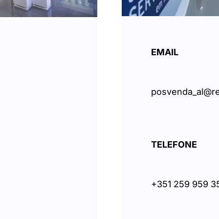
EMAIL
posvenda_al@re
TELEFONE
+351 259 959 3