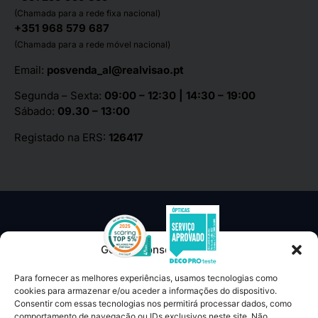
(Chamada para a rede fixa nacional)
+351 968 579 687
(Chamada para a rede móvel nacional)
Email:
posvenda_al@realvisao.pt
Segunda – Sexta:
09:00 – 12:30 | 14:30 – 19:00
Sábado:
09.30 – 13:00
Registado na ERS:
126417
Gerir o Consentimento
Para fornecer as melhores experiências, usamos tecnologias como
TERMOS E CONDIÇÕES
cookies para armazenar e/ou aceder a informações do dispositivo.
Consentir com essas tecnologias nos permitirá processar dados, como
LIVRO DE RECLAMAÇÕES
comportamento de navegação ou IDs exclusivos neste site. Não