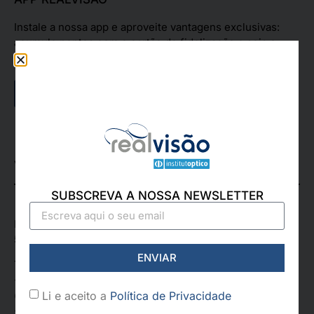
Instale a nossa app e aproveite vantagens exclusivas:
acumule pontos com o cartão de fidelização e seja o
primeiro a conhecer novidades e novos produtos!
App Store
Google Play
VILA REAL
SUBSCREVA A NOSSA NEWSLETTER
Rua de Santa Iria, 9-A, Loja 3,
5000-446 Vila Real
ENVIAR
Telefone:
+351 259 328 877
Li e aceito a
Política de Privacidade
(Chamada para a rede fixa nacional)
+351 968 579 688