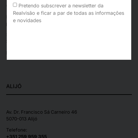
Pretendo subscrever a newsletter da
(Chamada para a rede móvel nacional)
Realvisão e ficar a par de todas as informações
Email:
e novidades
posvenda_vr@realvisao.pt
Segunda – Sexta:
09:30 – 19:30
Sábado:
09.30 – 13:00 | 15:00 – 19:00
Registado na ERS:
126416
ALIJÓ
Av. Dr. Francisco Sá Carneiro 46
5070-013 Alijó
Telefone:
+351 259 959 355