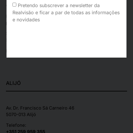
Pretendo subscrever a newsletter da
(Chamada para a rede móvel nacional)
Realvisão e ficar a par de todas as informações
Email:
e novidades
posvenda_vr@realvisao.pt
Segunda – Sexta:
09:30 – 19:30
Sábado:
09.30 – 13:00 | 15:00 – 19:00
Registado na ERS:
126416
ALIJÓ
Av. Dr. Francisco Sá Carneiro 46
5070-013 Alijó
Telefone:
+351 259 959 355