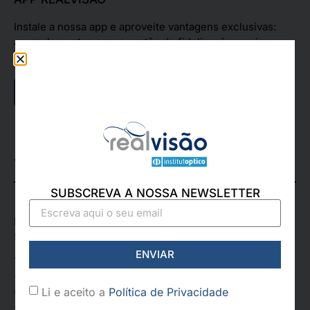
Instale a nossa app e aproveite vantagens exclusivas:
acumule pontos com o cartão de fidelização e seja o
primeiro a conhecer novidades e novos produtos!
App Store
Google Play
VILA REAL
SUBSCREVA A NOSSA NEWSLETTER
Rua de Santa Iria, 9-A, Loja 3,
5000-446 Vila Real
ENVIAR
Telefone:
+351 259 328 877
Li e aceito a
Política de Privacidade
(Chamada para a rede fixa nacional)
+351 968 579 688