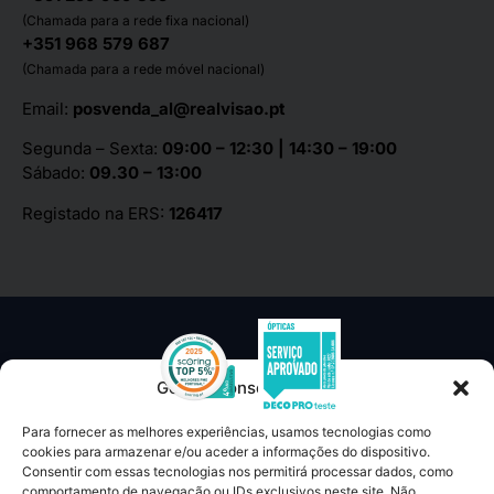
(Chamada para a rede fixa nacional)
+351 968 579 687
(Chamada para a rede móvel nacional)
Email:
posvenda_al@realvisao.pt
Segunda – Sexta:
09:00 – 12:30 | 14:30 – 19:00
Sábado:
09.30 – 13:00
Registado na ERS:
126417
Gerir o Consentimento
Para fornecer as melhores experiências, usamos tecnologias como
TERMOS E CONDIÇÕES
cookies para armazenar e/ou aceder a informações do dispositivo.
Consentir com essas tecnologias nos permitirá processar dados, como
LIVRO DE RECLAMAÇÕES
comportamento de navegação ou IDs exclusivos neste site. Não