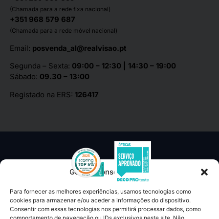
(Chamada para a rede fixa nacional)
+351 968 579 687
(Chamada para a rede móvel nacional)
Email:
posvenda_al@realvisao.pt
Segunda – Sexta:
09:00 – 12:30 | 14:30 – 19:00
Sábado:
09.30 – 13:00
Registado na ERS:
126417
Gerir o Consentimento
Para fornecer as melhores experiências, usamos tecnologias como
TERMOS E CONDIÇÕES
cookies para armazenar e/ou aceder a informações do dispositivo.
Consentir com essas tecnologias nos permitirá processar dados, como
LIVRO DE RECLAMAÇÕES
comportamento de navegação ou IDs exclusivos neste site. Não