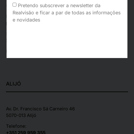
Pretendo subscrever a newsletter da
(Chamada para a rede móvel nacional)
Realvisão e ficar a par de todas as informações
Email:
e novidades
posvenda_vr@realvisao.pt
Segunda – Sexta:
09:30 – 19:30
Sábado:
09.30 – 13:00 | 15:00 – 19:00
Registado na ERS:
126416
ALIJÓ
Av. Dr. Francisco Sá Carneiro 46
5070-013 Alijó
Telefone:
+351 259 959 355