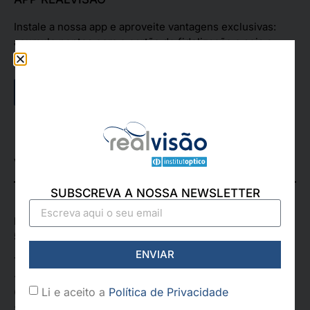
Instale a nossa app e aproveite vantagens exclusivas:
acumule pontos com o cartão de fidelização e seja o
primeiro a conhecer novidades e novos produtos!
App Store
Google Play
VILA REAL
SUBSCREVA A NOSSA NEWSLETTER
Rua de Santa Iria, 9-A, Loja 3,
5000-446 Vila Real
ENVIAR
Telefone:
+351 259 328 877
Li e aceito a
Política de Privacidade
(Chamada para a rede fixa nacional)
+351 968 579 688